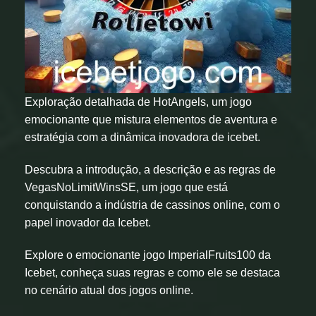
Exploração detalhada de HotAngels, um jogo
emocionante que mistura elementos de aventura e
estratégia com a dinâmica inovadora de icebet.
Descubra a introdução, a descrição e as regras de
VegasNoLimitWinsSE, um jogo que está
conquistando a indústria de cassinos online, com o
papel inovador da Icebet.
Explore o emocionante jogo ImperialFruits100 da
Icebet, conheça suas regras e como ele se destaca
no cenário atual dos jogos online.