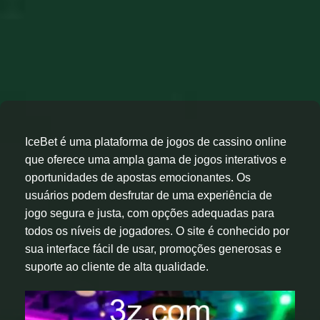
IceBet é uma plataforma de jogos de cassino online
que oferece uma ampla gama de jogos interativos e
oportunidades de apostas emocionantes. Os
usuários podem desfrutar de uma experiência de
jogo segura e justa, com opções adequadas para
todos os níveis de jogadores. O site é conhecido por
sua interface fácil de usar, promoções generosas e
suporte ao cliente de alta qualidade.