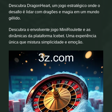
Descubra DragonHeart, um jogo estratégico onde o
desafio é lidar com dragões e magia em um mundo
gélido.
Descubra o envolvente jogo MiniRoulette e as
dinâmicas da plataforma Icebet. Uma experiência
única que mistura simplicidade e emoção.