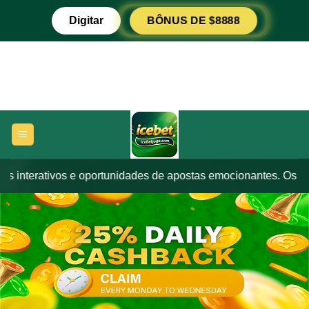
Ir
Digitar
BÔNUS DE $8888
para
o
conteúdo
ivos e oportunidades de apostas emocionantes. Os usuários pod