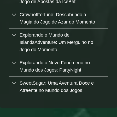
Jogo de Apostas da IceBet
CrownofFortune: Descubrindo a
Magia do Jogo de Azar do Momento
Explorando o Mundo de
IslandsAdventure: Um Mergulho no
Jogo do Momento
Explorando o Novo Fenômeno no
Mundo dos Jogos: PartyNight
SweetSugar: Uma Aventura Doce e
Atraente no Mundo dos Jogos