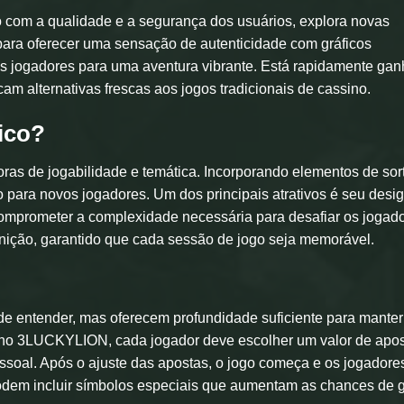
o com a qualidade e a segurança dos usuários, explora novas
para oferecer uma sensação de autenticidade com gráficos
os jogadores para uma aventura vibrante. Está rapidamente ga
m alternativas frescas aos jogos tradicionais de cassino.
ico?
as de jogabilidade e temática. Incorporando elementos de sor
to para novos jogadores. Um dos principais atrativos é seu desi
 comprometer a complexidade necessária para desafiar os jogado
inição, garantido que cada sessão de jogo seja memorável.
 de entender, mas oferecem profundidade suficiente para manter
o no 3LUCKYLION, cada jogador deve escolher um valor de apos
ssoal. Após o ajuste das apostas, o jogo começa e os jogadore
em incluir símbolos especiais que aumentam as chances de g