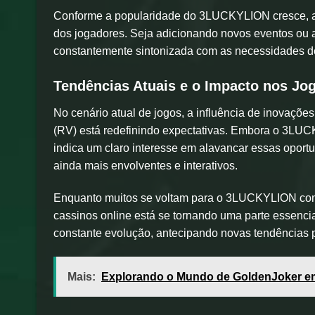
Conforme a popularidade do 3LUCKYLION cresce, a 
dos jogadores. Seja adicionando novos eventos ou 
constantemente sintonizada com as necessidades de
Tendências Atuais e o Impacto nos Jo
No cenário atual de jogos, a influência de inovaçõe
(RV) está redefinindo expectativas. Embora o 3LUCK
indica um claro interesse em alavancar essas oportu
ainda mais envolventes e interativos.
Enquanto muitos se voltam para o 3LUCKYLION como
cassinos online está se tornando uma parte essencial
constante evolução, antecipando novas tendências p
Mais:
Explorando o Mundo de GoldenJoker em