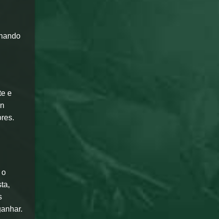
nhando
te e
gn
res.
 o
ta,
s
anhar.