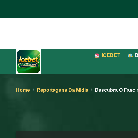
Ir
para
o
conteúdo
ICEBET
Home
/
Reportagens Da Mídia
/
Descubra O Fasci