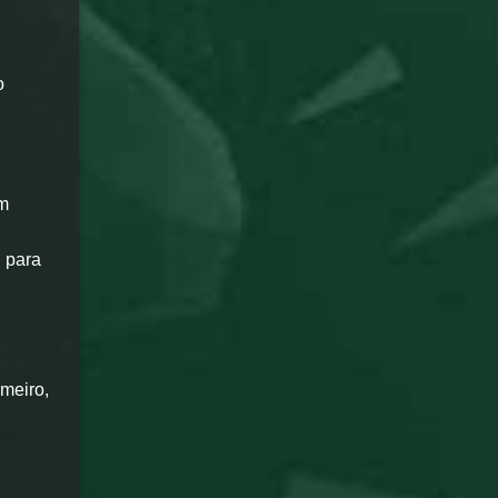
o
um
l para
meiro,