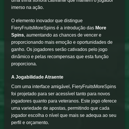
uma trilha sonora cativante que mantém o jogador
imerso na ação.
O elemento inovador que distingue
FieryFruitsMoreSpins é a introdução das
More
Spins
, aumentando as chances de vencer e
proporcionando mais emoção e oportunidades de
ganho. Os jogadores serão cativados pelo jogo
dinâmico e pelas recompensas que esta função
proporciona.
A Jogabilidade Atraente
Com uma interface amigável, FieryFruitsMoreSpins
foi projetado para ser acessível tanto para novos
jogadores quanto para veteranos. Este jogo oferece
uma variedade de apostas, permitindo que cada
jogador escolha o nível que mais se adequa ao seu
perfil e orçamento.