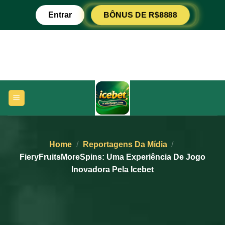
Ir
BÔNUS DE R$8888
Entrar
para
o
conteúdo
Home
/
Reportagens Da Mídia
/
FieryFruitsMoreSpins: Uma Experiência De Jogo
Inovadora Pela Icebet