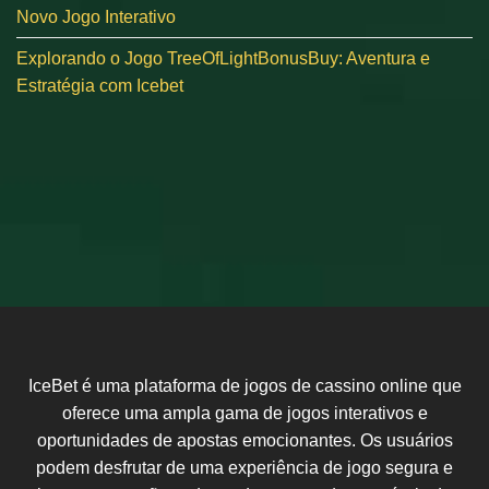
Novo Jogo Interativo
Explorando o Jogo TreeOfLightBonusBuy: Aventura e
Estratégia com Icebet
IceBet é uma plataforma de jogos de cassino online que
oferece uma ampla gama de jogos interativos e
oportunidades de apostas emocionantes. Os usuários
podem desfrutar de uma experiência de jogo segura e