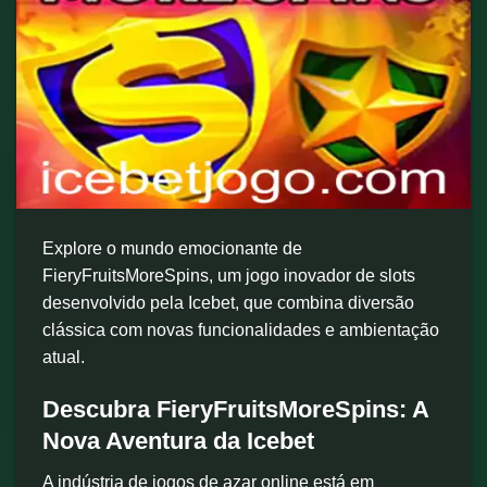
Explore o mundo emocionante de
FieryFruitsMoreSpins, um jogo inovador de slots
desenvolvido pela Icebet, que combina diversão
clássica com novas funcionalidades e ambientação
atual.
Descubra FieryFruitsMoreSpins: A
Nova Aventura da Icebet
A indústria de jogos de azar online está em