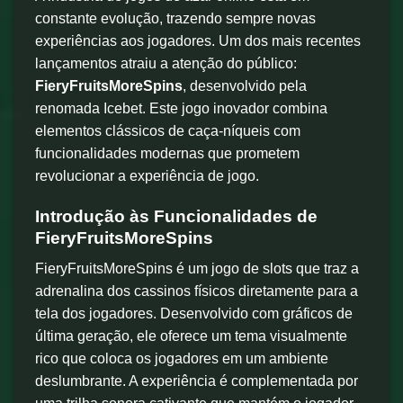
constante evolução, trazendo sempre novas
experiências aos jogadores. Um dos mais recentes
lançamentos atraiu a atenção do público:
FieryFruitsMoreSpins
, desenvolvido pela
renomada Icebet. Este jogo inovador combina
elementos clássicos de caça-níqueis com
funcionalidades modernas que prometem
revolucionar a experiência de jogo.
Introdução às Funcionalidades de
FieryFruitsMoreSpins
FieryFruitsMoreSpins é um jogo de slots que traz a
adrenalina dos cassinos físicos diretamente para a
tela dos jogadores. Desenvolvido com gráficos de
última geração, ele oferece um tema visualmente
rico que coloca os jogadores em um ambiente
deslumbrante. A experiência é complementada por