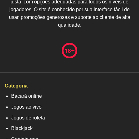
justa, com opções adequadas para todos os níveis de
jogadores. O site é conhecido por sua interface fácil de
usar, promoções generosas e suporte ao cliente de alta
qualidade.
Categoria
Bacará online
Jogos ao vivo
Jogos de roleta
Blackjack