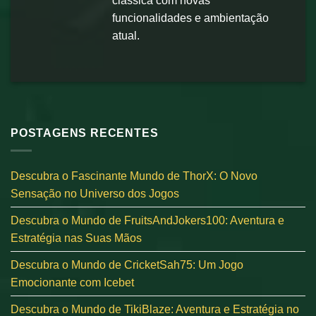
clássica com novas
funcionalidades e ambientação
atual.
POSTAGENS RECENTES
Descubra o Fascinante Mundo de ThorX: O Novo
Sensação no Universo dos Jogos
Descubra o Mundo de FruitsAndJokers100: Aventura e
Estratégia nas Suas Mãos
Descubra o Mundo de CricketSah75: Um Jogo
Emocionante com Icebet
Descubra o Mundo de TikiBlaze: Aventura e Estratégia no