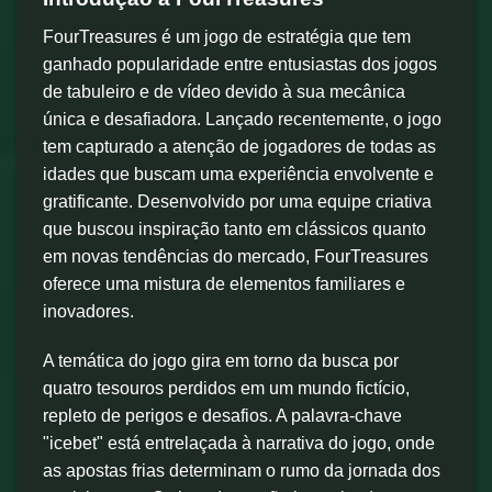
FourTreasures é um jogo de estratégia que tem
ganhado popularidade entre entusiastas dos jogos
de tabuleiro e de vídeo devido à sua mecânica
única e desafiadora. Lançado recentemente, o jogo
tem capturado a atenção de jogadores de todas as
idades que buscam uma experiência envolvente e
gratificante. Desenvolvido por uma equipe criativa
que buscou inspiração tanto em clássicos quanto
em novas tendências do mercado, FourTreasures
oferece uma mistura de elementos familiares e
inovadores.
A temática do jogo gira em torno da busca por
quatro tesouros perdidos em um mundo fictício,
repleto de perigos e desafios. A palavra-chave
"icebet" está entrelaçada à narrativa do jogo, onde
as apostas frias determinam o rumo da jornada dos