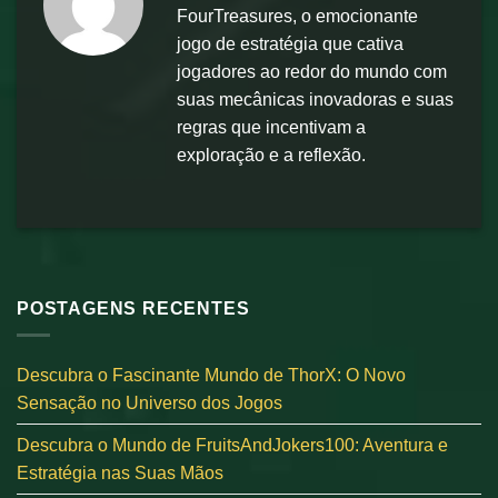
FourTreasures, o emocionante
jogo de estratégia que cativa
jogadores ao redor do mundo com
suas mecânicas inovadoras e suas
regras que incentivam a
exploração e a reflexão.
POSTAGENS RECENTES
Descubra o Fascinante Mundo de ThorX: O Novo
Sensação no Universo dos Jogos
Descubra o Mundo de FruitsAndJokers100: Aventura e
Estratégia nas Suas Mãos