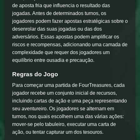
de aposta fria que influencia o resultado das
jogadas. Antes de determinados turnos, os
jogadores podem fazer apostas estratégicas sobre o
desenrolar das suas jogadas ou das dos
adversários. Essas apostas podem amplificar os
riscos e recompensas, adicionando uma camada de
complexidade que requer dos jogadores um
equilíbrio entre ousadia e precaução.
Regras do Jogo
Para começar uma partida de FourTreasures, cada
jogador recebe um conjunto inicial de recursos,
incluindo cartas de ação e uma peça representando
seu aventureiro. Os jogadores se alternam em
turnos, nos quais escolhem uma das várias ações:
mover-se pelo tabuleiro, executar uma carta de
ação, ou tentar capturar um dos tesouros.