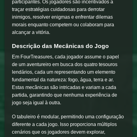
participantes. Os jogadores são incentivados a
traçar estratégias cuidadosas para derrotar
inimigos, resolver enigmas e enfrentar dilemas
morais enquanto competem ou colaboram para
alcançar a vitória.
Descrição das Mecânicas do Jogo
Em FourTreasures, cada jogador assume o papel
de um aventureiro em busca dos quatro tesouros
lendários, cada um representando um elemento
fundamental da natureza: fogo, água, terra e ar.
Estas mecânicas são intricadas e variam a cada
partida, garantindo que nenhuma experiência de
jogo seja igual à outra.
O tabuleiro é modular, permitindo uma configuração
diferente a cada jogo. Isso proporciona múltiplos
cenários que os jogadores devem explorar,