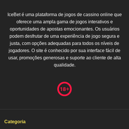
IceBet é uma plataforma de jogos de cassino online que
oferece uma ampla gama de jogos interativos e
oportunidades de apostas emocionantes. Os usuários
podem desfrutar de uma experiência de jogo segura e
justa, com opções adequadas para todos os níveis de
jogadores. O site é conhecido por sua interface fácil de
usar, promoções generosas e suporte ao cliente de alta
qualidade.
Categoria