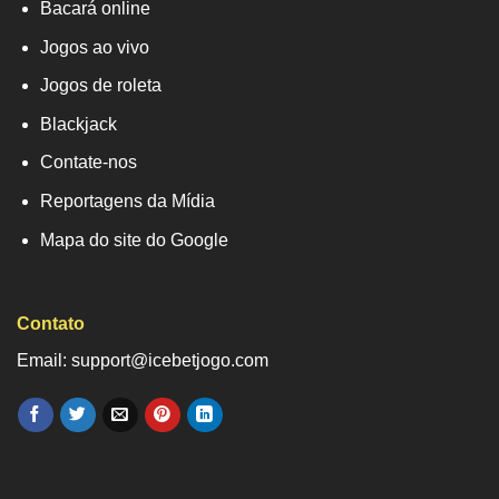
Bacará online
Jogos ao vivo
Jogos de roleta
Blackjack
Contate-nos
Reportagens da Mídia
Mapa do site do Google
Contato
Email: support@icebetjogo.com