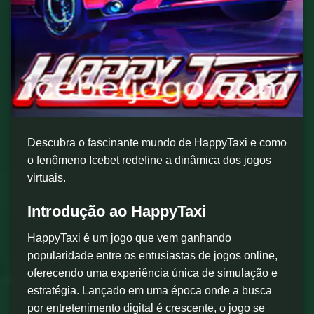
Descubra o fascinante mundo de HappyTaxi e como
o fenômeno Icebet redefine a dinâmica dos jogos
virtuais.
Introdução ao HappyTaxi
HappyTaxi é um jogo que vem ganhando
popularidade entre os entusiastas de jogos online,
oferecendo uma experiência única de simulação e
estratégia. Lançado em uma época onde a busca
por entretenimento digital é crescente, o jogo se