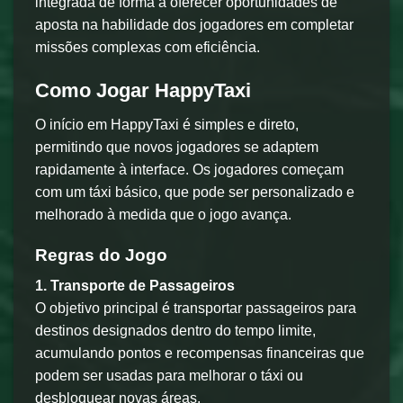
integrada de forma a oferecer oportunidades de
aposta na habilidade dos jogadores em completar
missões complexas com eficiência.
Como Jogar HappyTaxi
O início em HappyTaxi é simples e direto,
permitindo que novos jogadores se adaptem
rapidamente à interface. Os jogadores começam
com um táxi básico, que pode ser personalizado e
melhorado à medida que o jogo avança.
Regras do Jogo
1. Transporte de Passageiros
O objetivo principal é transportar passageiros para
destinos designados dentro do tempo limite,
acumulando pontos e recompensas financeiras que
podem ser usadas para melhorar o táxi ou
desbloquear novas áreas.