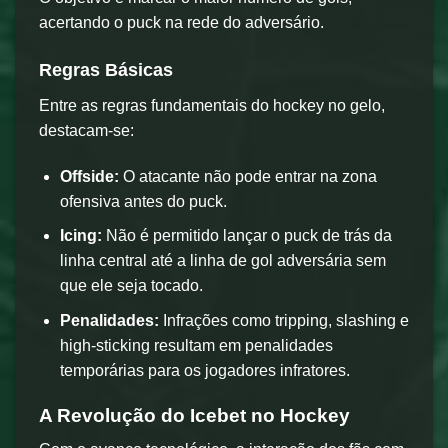
acertando o puck na rede do adversário.
Regras Básicas
Entre as regras fundamentais do hockey no gelo,
destacam-se:
Offside:
O atacante não pode entrar na zona
ofensiva antes do puck.
Icing:
Não é permitido lançar o puck de trás da
linha central até a linha de gol adversária sem
que ele seja tocado.
Penalidades:
Infrações como tripping, slashing e
high-sticking resultam em penalidades
temporárias para os jogadores infratores.
A Revolução do Icebet no Hockey