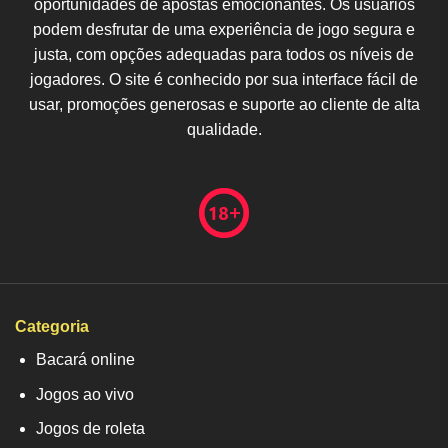
oportunidades de apostas emocionantes. Os usuários
podem desfrutar de uma experiência de jogo segura e
justa, com opções adequadas para todos os níveis de
jogadores. O site é conhecido por sua interface fácil de
usar, promoções generosas e suporte ao cliente de alta
qualidade.
Categoria
Bacará online
Jogos ao vivo
Jogos de roleta