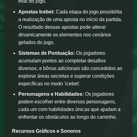
final do jogo.
Apostas Icebet:
Cada etapa do jogo possibilita
a realização de uma aposta no início da partida.
O resultado dessas apostas pode alterar
dinamicamente os elementos nos cenários
gelados do jogo.
Sistemas de Pontuação:
Os jogadores
acumulam pontos ao completar desafios
diversos, e bônus adicionais são concedidos ao
explorar áreas secretas e superar condições
específicas no modo 'icebet'.
Personagens e Habilidades:
Os jogadores
podem escolher entre diversos personagens,
cada um com habilidades únicas que ajudam a
enfrentar os obstáculos ao longo do caminho.
Recursos Gráficos e Sonoros