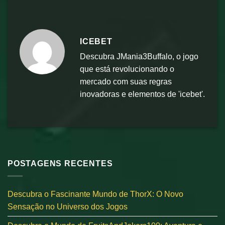
ICEBET
Descubra JMania3Buffalo, o jogo
que está revolucionando o
mercado com suas regras
inovadoras e elementos de 'icebet'.
POSTAGENS RECENTES
Descubra o Fascinante Mundo de ThorX: O Novo
Sensação no Universo dos Jogos