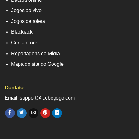
Jogos ao vivo
Jogos de roleta
Blackjack
Contate-nos
Reportagens da Mídia
Mapa do site do Google
Contato
Email: support@icebetjogo.com