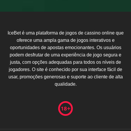
IceBet é uma plataforma de jogos de cassino online que
oferece uma ampla gama de jogos interativos e
oportunidades de apostas emocionantes. Os usuários
podem desfrutar de uma experiência de jogo segura e
justa, com opções adequadas para todos os níveis de
jogadores. O site é conhecido por sua interface fácil de
usar, promoções generosas e suporte ao cliente de alta
qualidade.