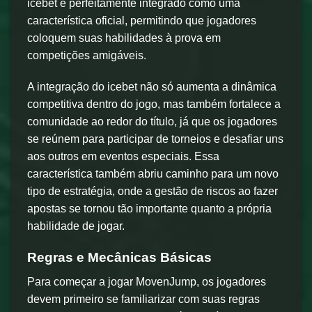
icebet é perfeitamente integrado como uma
característica oficial, permitindo que jogadores
coloquem suas habilidades à prova em
competições amigáveis.
A integração do icebet não só aumenta a dinâmica
competitiva dentro do jogo, mas também fortalece a
comunidade ao redor do título, já que os jogadores
se reúnem para participar de torneios e desafiar uns
aos outros em eventos especiais. Essa
característica também abriu caminho para um novo
tipo de estratégia, onde a gestão de riscos ao fazer
apostas se tornou tão importante quanto a própria
habilidade de jogar.
Regras e Mecânicas Básicas
Para começar a jogar MovenJump, os jogadores
devem primeiro se familiarizar com suas regras