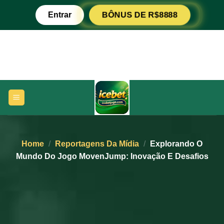
Ir
Entrar
BÔNUS DE R$8888
para
o
conteúdo
Home
/
Reportagens Da Mídia
/
Explorando O
Mundo Do Jogo MovenJump: Inovação E Desafios