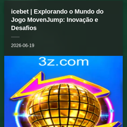
icebet | Explorando o Mundo do
Jogo MovenJump: Inovação e
Desafios
2026-06-19