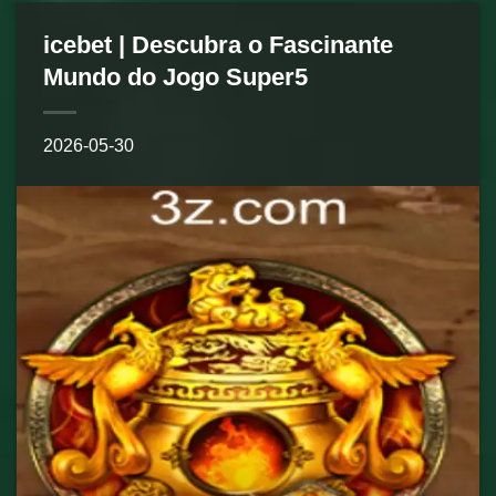
icebet | Descubra o Fascinante
Mundo do Jogo Super5
2026-05-30