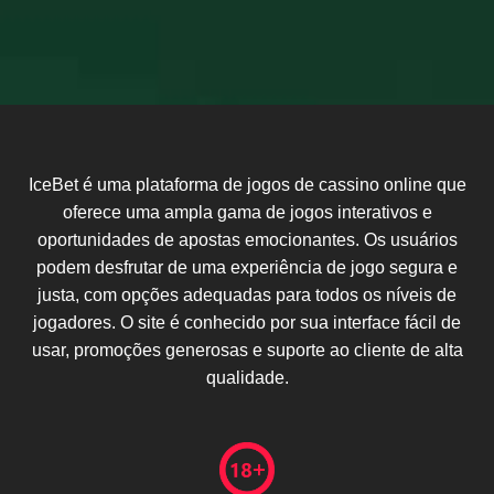
IceBet é uma plataforma de jogos de cassino online que
oferece uma ampla gama de jogos interativos e
oportunidades de apostas emocionantes. Os usuários
podem desfrutar de uma experiência de jogo segura e
justa, com opções adequadas para todos os níveis de
jogadores. O site é conhecido por sua interface fácil de
usar, promoções generosas e suporte ao cliente de alta
qualidade.