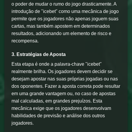
o poder de mudar o rumo do jogo drasticamente. A
introdução de "icebet" como uma mecânica de jogo
permite que os jogadores não apenas joguem suas
cartas, mas também apostem em determinados
resultados, adicionando um elemento de risco e
recompensa.
3. Estratégias de Aposta
Esta etapa é onde a palavra-chave "icebet"
realmente brilha. Os jogadores devem decidir se
desejam apostar nas suas próprias jogadas ou nas
dos oponentes. Fazer a aposta correta pode resultar
em uma grande vantagem ou, no caso de apostas
mal calculadas, em grandes prejuízos. Esta
mecânica exige que os jogadores desenvolvam
habilidades de previsão e análise dos outros
jogadores.