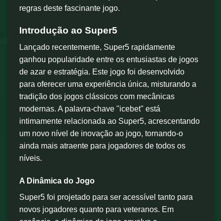
regras deste fascinante jogo.
Introdução ao Super5
Lançado recentemente, Super5 rapidamente
ganhou popularidade entre os entusiastas de jogos
de azar e estratégia. Este jogo foi desenvolvido
para oferecer uma experiência única, misturando a
tradição dos jogos clássicos com mecânicas
modernas. A palavra-chave "icebet" está
intimamente relacionada ao Super5, acrescentando
um novo nível de inovação ao jogo, tornando-o
ainda mais atraente para jogadores de todos os
níveis.
A Dinâmica do Jogo
Super5 foi projetado para ser acessível tanto para
novos jogadores quanto para veteranos. Em